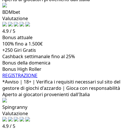
BDMbet
Valutazione
4.9 / 5
Bonus attuale
100% fino a 1.500€
+250 Giri Gratis
Cashback settimanale fino al 25%
Bonus della domenica
Bonus High Roller
REGISTRAZIONE
*Avviso | 18+ | Verifica i requisiti necessari sul sito del
gestore di giochi d'azzardo | Gioca con responsabilità
Aperto ai giocatori provenienti dall'Italia
Spingranny
Valutazione
4.9 / 5