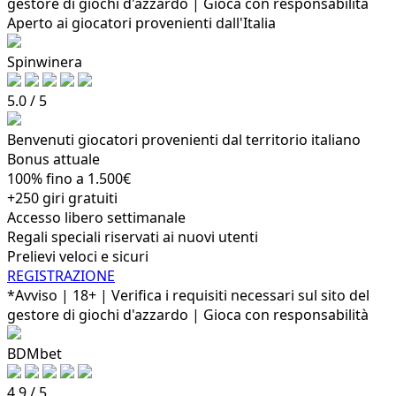
gestore di giochi d'azzardo | Gioca con responsabilità
Aperto ai giocatori provenienti dall'Italia
Spinwinera
5.0 / 5
Benvenuti giocatori provenienti dal territorio italiano
Bonus attuale
100% fino a 1.500€
+250 giri gratuiti
Accesso libero settimanale
Regali speciali riservati ai nuovi utenti
Prelievi veloci e sicuri
REGISTRAZIONE
*Avviso | 18+ | Verifica i requisiti necessari sul sito del
gestore di giochi d'azzardo | Gioca con responsabilità
BDMbet
4.9 / 5