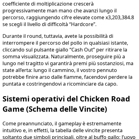
coefficiente di moltiplicazione crescerà
progressivamente man mano che avanzi lungo il
percorso, raggiungendo cifre elevate come x3,203,384.8
se scegli il livello di difficoltà “Hardcore”.
Durante il round, tuttavia, avete la possibilità di
interrompere il percorso del pollo in qualsiasi istante,
cliccando sul pulsante giallo “Cash Out” per ritirare la
somma visualizzata. Naturalmente, proseguire più a
lungo nel tragitto vi garantirà premi più sostanziosi, ma
state all’erta: lungo il cammino, il vostro pennuto
potrebbe finire arso dalle fiamme, facendovi perdere la
puntata e costringendovi a ricominciare da capo.
Sistemi operativi del Chicken Road
Game (Schema delle Vincite)
Come preannunciato, il gameplay è estremamente
intuitivo e, in effetti, la tabella delle vincite presenta
soltanto due simboli principali, oltre al buffo gallo: l’uovo