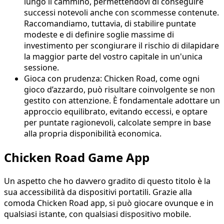
lungo il cammino, permettendovi di conseguire
successi notevoli anche con scommesse contenute.
Raccomandiamo, tuttavia, di stabilire puntate
modeste e di definire soglie massime di
investimento per scongiurare il rischio di dilapidare
la maggior parte del vostro capitale in un'unica
sessione.
Gioca con prudenza: Chicken Road, come ogni
gioco d’azzardo, può risultare coinvolgente se non
gestito con attenzione. È fondamentale adottare un
approccio equilibrato, evitando eccessi, e optare
per puntate ragionevoli, calcolate sempre in base
alla propria disponibilità economica.
Chicken Road Game App
Un aspetto che ho davvero gradito di questo titolo è la
sua accessibilità da dispositivi portatili. Grazie alla
comoda Chicken Road app, si può giocare ovunque e in
qualsiasi istante, con qualsiasi dispositivo mobile.