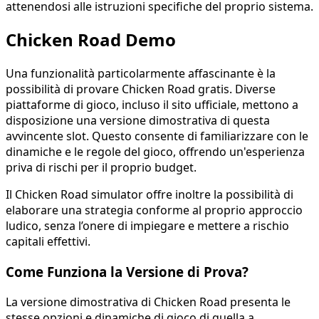
attenendosi alle istruzioni specifiche del proprio sistema.
Chicken Road Demo
Una funzionalità particolarmente affascinante è la
possibilità di provare Chicken Road gratis. Diverse
piattaforme di gioco, incluso il sito ufficiale, mettono a
disposizione una versione dimostrativa di questa
avvincente slot. Questo consente di familiarizzare con le
dinamiche e le regole del gioco, offrendo un'esperienza
priva di rischi per il proprio budget.
Il Chicken Road simulator offre inoltre la possibilità di
elaborare una strategia conforme al proprio approccio
ludico, senza l’onere di impiegare e mettere a rischio
capitali effettivi.
Come Funziona la Versione di Prova?
La versione dimostrativa di Chicken Road presenta le
stesse opzioni e dinamiche di gioco di quella a