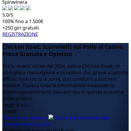
Spinwinera
5.0
/
5
100% fino a 1.500€
+250 giri gratuiti
REGISTRAZIONE
Chicken Road: Scommetti sul Pollo al Casinò,
Prova Gratuita e Opinioni
Tra le recenti uscite del 2024, spicca Chicken Road, un
mini gioco coinvolgente e ricreativo che, grazie a tattiche
efficaci e un tocco di sorte, può condurre a successi
notevoli. Esplora tutte le informazioni essenziali su
questo appassionante passatempo in questa esaustiva
guida pratica.
Leggi di più
Chiudi
Giocare per davvero
Gioca gratuitamente alla
versione dimostrativa
Confermo di avere più di 18 anni