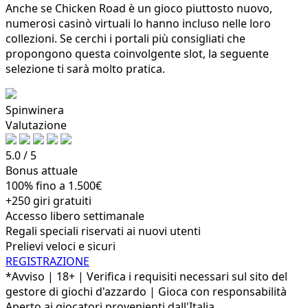
Anche se Chicken Road è un gioco piuttosto nuovo,
numerosi casinò virtuali lo hanno incluso nelle loro
collezioni. Se cerchi i portali più consigliati che
propongono questa coinvolgente slot, la seguente
selezione ti sarà molto pratica.
Spinwinera
Valutazione
5.0 / 5
Bonus attuale
100% fino a 1.500€
+250 giri gratuiti
Accesso libero settimanale
Regali speciali riservati ai nuovi utenti
Prelievi veloci e sicuri
REGISTRAZIONE
*Avviso | 18+ | Verifica i requisiti necessari sul sito del
gestore di giochi d'azzardo | Gioca con responsabilità
Aperto ai giocatori provenienti dall'Italia